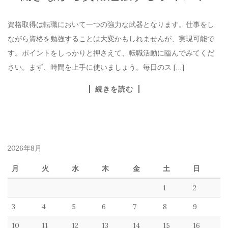
資格取得は転職において一つの強力な武器となります。仕事をし
ながら資格を勉強することは大変かもしれませんが、実現可能で
す。ポイントをしっかりと押さえて、転職活動に臨んでみてくだ
さい。まず、時間を上手に使いましょう。毎日のス […]
続きを読む
2026年8月
月
火
水
木
金
土
日
1
2
3
4
5
6
7
8
9
10
11
12
13
14
15
16